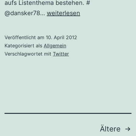
aufs Listenthema bestehen. #
Twitter
@dansker78…
weiterlesen
Updates
für
Veröffentlicht am
10. April 2012
2012-
Kategorisiert als
Allgemein
04-
Verschlagwortet mit
Twitter
10
Beitragsnavigation
Ältere