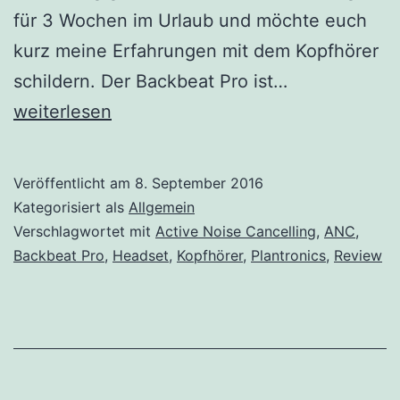
für 3 Wochen im Urlaub und möchte euch
kurz meine Erfahrungen mit dem Kopfhörer
Review
schildern. Der Backbeat Pro ist…
Plantronics
weiterlesen
Backbeat
Pro:
Veröffentlicht am
8. September 2016
Drei
Kategorisiert als
Allgemein
Wochen
Verschlagwortet mit
Active Noise Cancelling
,
ANC
,
Backbeat Pro
,
Headset
,
Kopfhörer
,
Plantronics
,
Review
Türkeiurlaub