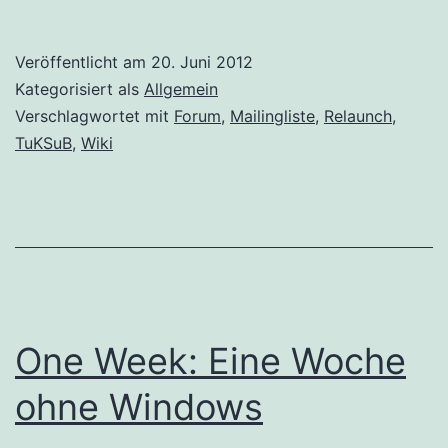
könnte
es
Veröffentlicht am
20. Juni 2012
mit
Kategorisiert als
Allgemein
TuKSuB
Verschlagwortet mit
Forum
,
Mailingliste
,
Relaunch
,
TuKSuB
,
Wiki
weitergehen?
One Week: Eine Woche
ohne Windows