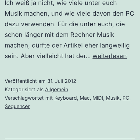
Ich weiß ja nicht, wie viele unter euch
Musik machen, und wie viele davon den PC
dazu verwenden. Für die unter euch, die
schon länger mit dem Rechner Musik
machen, dürfte der Artikel eher langweilig
Musik
sein. Aber vielleicht hat der…
weiterlesen
mit
PC
Veröffentlicht am
31. Juli 2012
und
Kategorisiert als
Allgemein
Mac
Verschlagwortet mit
Keyboard
,
Mac
,
MIDI
,
Musik
,
PC
,
Sequencer