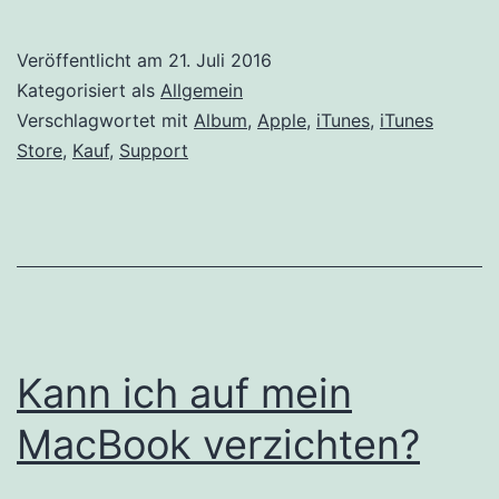
iTunes-
Kauf
Veröffentlicht am
21. Juli 2016
und
Kategorisiert als
Allgemein
hilfloser
Verschlagwortet mit
Album
,
Apple
,
iTunes
,
iTunes
Store
,
Kauf
,
Support
Apple
Support
Kann ich auf mein
MacBook verzichten?