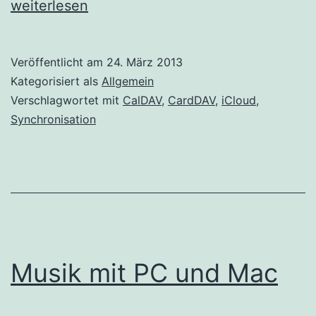
ich
weiterlesen
von
der
Veröffentlicht am
24. März 2013
iCloud
Kategorisiert als
Allgemein
weg
Verschlagwortet mit
CalDAV
,
CardDAV
,
iCloud
,
Synchronisation
will
Musik mit PC und Mac