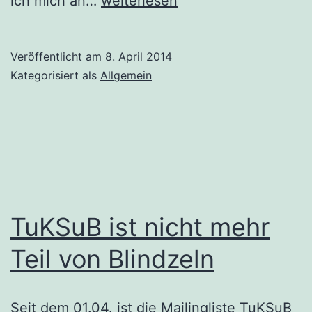
ich mich an…
weiterlesen
TuKSuB
nicht
Veröffentlicht am
8. April 2014
mehr
Kategorisiert als
Allgemein
bei
Blindzeln
ist
TuKSuB ist nicht mehr
Teil von Blindzeln
Seit dem 01.04. ist die Mailingliste TuKSuB