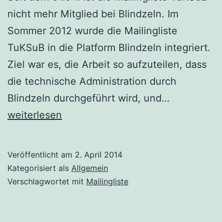
nicht mehr Mitglied bei Blindzeln. Im
Sommer 2012 wurde die Mailingliste
TuKSuB in die Platform Blindzeln integriert.
Ziel war es, die Arbeit so aufzuteilen, dass
die technische Administration durch
TuKSuB
Blindzeln durchgeführt wird, und…
ist
weiterlesen
nicht
mehr
Veröffentlicht am
2. April 2014
Teil
Kategorisiert als
Allgemein
von
Verschlagwortet mit
Mailingliste
Blindzeln