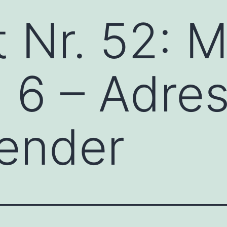
 Nr. 52: 
g 6 – Adre
ender