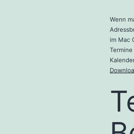
Wenn ma
Adressb
im Mac O
Termine 
Kalender
Downlo
T
B