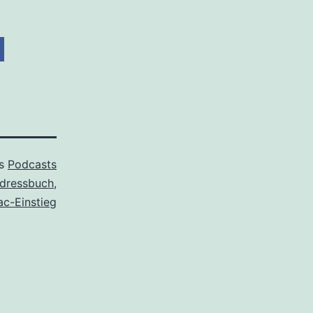
ls
Podcasts
dressbuch
,
c-Einstieg