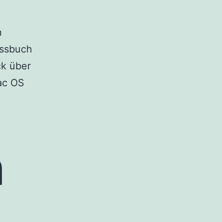
n
essbuch
ck über
Mac OS
n