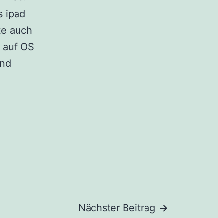
s ipad
te auch
 auf OS
und
Nächster Beitrag