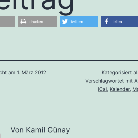
drucken
twittern
teilen
icht am
1. März 2012
Kategorisiert a
Verschlagwortet mit
A
iCal
,
Kalender
,
Ma
Von Kamil Günay