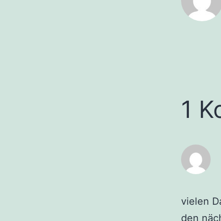
1 K
vielen D
den näc