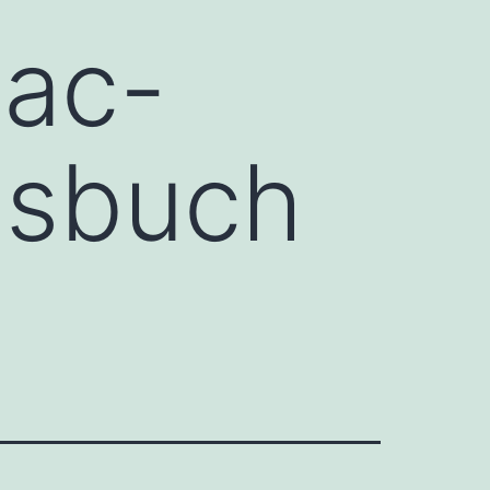
Mac-
ssbuch