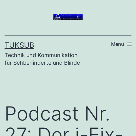
Zum
Inhalt
springen
TUKSUB
Menü
Technik und Kommunikation
für Sehbehinderte und Blinde
Podcast Nr.
27: Der i-Fix-