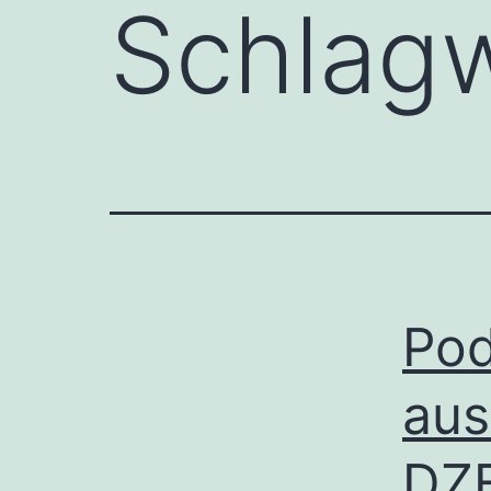
Schlag
Pod
aus
DZ