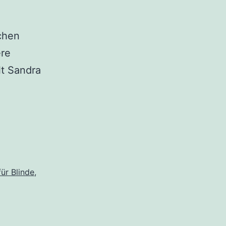
chen
ere
lt Sandra
ür Blinde
,