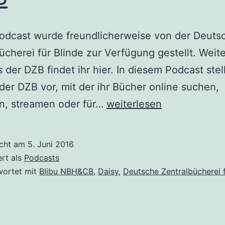
Podcast wurde freundlicherweise von der Deuts
ücherei für Blinde zur Verfügung gestellt. Weit
 der DZB findet ihr hier. In diesem Podcast stel
der DZB vor, mit der ihr Bücher online suchen,
Podcast
n, streamen oder für…
weiterlesen
Nr.
85:
icht am
5. Juni 2016
Bücher
ert als
Podcasts
ausleihen
wortet mit
Blibu NBH&CB
,
Daisy
,
Deutsche Zentralbücherei f
mit
der
App