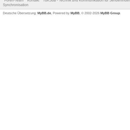
Foren-Team
Kontakt
TuKSuB - Technik und Kommunikation für Sehbehinder
Synchronisation
Deutsche Übersetzung:
MyBB.de
, Powered by
MyBB
, © 2002-2026
MyBB Group
.